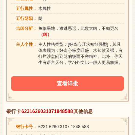
五行属性：
木属性
五行阴阳：
阴
吉凶分析：
鱼临旱地，难逃恶运，此数大凶，不如更名
（凶）
主人个性：
主人性格类型：[好奇心旺求知欲强型]，其具
体表现为：好奇心极度旺盛，求知欲又强，有
打烂沙盘问到笃的锲而不舍精神。此外，你天
生有语言天分，学习外文比一般人更易掌握。
查看详批
银行卡
6231626031071848588
其他信息
银行卡号：
6231 6260 3107 1848 588