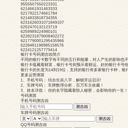
9555507550223331
6214661931463333
6217922174661784
6214833818734355
6231626031071849107
6252470132123719
6259989224980101
6228231879008402272
6217790001295435966
6228481198985158576
6224121257779414
银行卡号码测吉凶简介
不同的银行卡数字有不同的五行和能量，对人产生的影响也
银行卡蕴藏着财富，银行卡号则预示着财运。好的银行卡号给
银行卡的长度为14到19位，支持的银行有多家银行卡种，银
更多运势测算
1、手机号码：
结合生辰八字，解锁开运启示!
2、车牌号码：
车牌数理分析，百万车主收藏！
3、姓名详批：
你的名字隐藏着惊人秘密，会影响你的一生！
号码测算
手机号码测吉凶
测吉凶
车牌号码测吉凶
测吉凶
QQ号码测吉凶