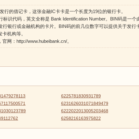
 是湖北银行发行的借记卡，这张金融IC卡卡是一个长度为19位的银行卡。
标识代码，英文全称是 Bank Identification Number。BIN码是一个
发行银行或金融机构的卡片。BIN码的前几位数字可以提供关于发行
发卡机构等。
http://www.hubeibank.cn/。
81479278113
6225781830931789
67117500571
6231626031071849479
31030123789
6222022013005203468
49112762
6258216163975822