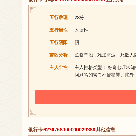
五行数理：
28分
五行属性：
木属性
五行阴阳：
阴
吉凶分析：
鱼临旱地，难逃恶运，此数大
主人个性：
主人性格类型：[好奇心旺求
问到笃的锲而不舍精神。此外
银行卡
6230768000000029388
其他信息