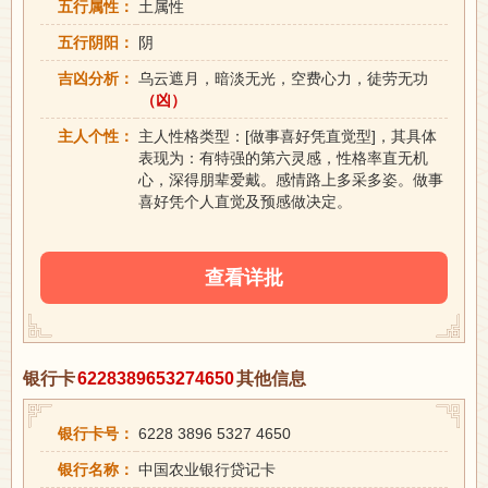
五行属性：
土属性
五行阴阳：
阴
吉凶分析：
乌云遮月，暗淡无光，空费心力，徒劳无功
（凶）
主人个性：
主人性格类型：[做事喜好凭直觉型]，其具体
表现为：有特强的第六灵感，性格率直无机
心，深得朋辈爱戴。感情路上多采多姿。做事
喜好凭个人直觉及预感做决定。
查看详批
银行卡
6228389653274650
其他信息
银行卡号：
6228 3896 5327 4650
银行名称：
中国农业银行贷记卡