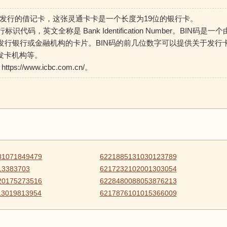
 是工商银行发行的借记卡，这张灵通卡卡是一个长度为19位的银行卡。
标识代码，英文全称是 Bank Identification Number。BIN码是一个
发行银行或金融机构的卡片。BIN码的前几位数字可以提供关于发行
发卡机构等。
//www.icbc.com.cn/。
31071849479
6221885131030123789
13383703
6217232102001303054
20175273516
6228480088053876213
13019813954
6217876101015366009