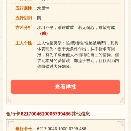
五行属性：
水属性
五行阴阳：
阴
吉凶分析：
坎坷不平，艰难重重，若无耐心，难望有成
（凶）
主人个性：
主人性格类型：[自我牺牲/性格被动型]，其具
体表现为：惯于无条件付出，从不祈求有回
报，有为了成全他人不惜牺牲自己的情操。但
讲到本身的爱情观，却流于被动，往往因为内
敛而错过大好姻缘。
查看详批
银行卡
6217004610006799486
其他信息
银行卡号：
6217 0046 1000 6799 486