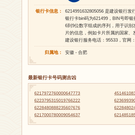
银行卡信息：
6214991632805056 是
银行卡bin码为621499，BIN号即银行
6到9位数字组成的序列，用于识别
片的信息，例如卡片所属的国家、
建设银行服务电话：95533，官网：http:
归属地：
安徽 - 合肥
最新银行卡号码测吉凶
6217972760000647773
45146108
6223795315019766222
62369939
6228480888235607676
62284802
6217000780009054637
62148518