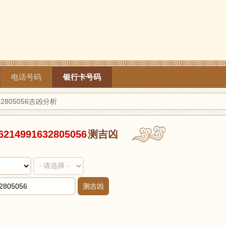
电话号码
银行卡号码
32805056吉凶分析
6214991632805056
测吉凶
测吉凶