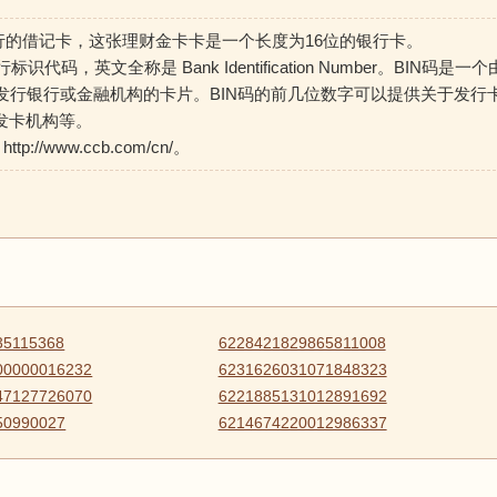
建设银行发行的借记卡，这张理财金卡卡是一个长度为16位的银行卡。
标识代码，英文全称是 Bank Identification Number。BIN码是一个
发行银行或金融机构的卡片。BIN码的前几位数字可以提供关于发行
发卡机构等。
//www.ccb.com/cn/。
35115368
6228421829865811008
00000016232
6231626031071848323
47127726070
6221885131012891692
50990027
6214674220012986337