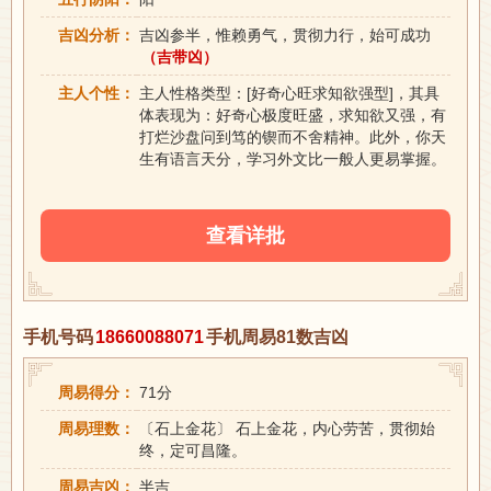
吉凶分析：
吉凶参半，惟赖勇气，贯彻力行，始可成功
（吉带凶）
主人个性：
主人性格类型：[好奇心旺求知欲强型]，其具
体表现为：好奇心极度旺盛，求知欲又强，有
打烂沙盘问到笃的锲而不舍精神。此外，你天
生有语言天分，学习外文比一般人更易掌握。
查看详批
手机号码
18660088071
手机周易81数吉凶
周易得分：
71分
周易理数：
〔石上金花〕 石上金花，内心劳苦，贯彻始
终，定可昌隆。
周易吉凶：
半吉