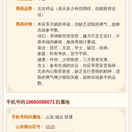
周易运势：
次吉祥运（表示多少有些障碍，但能获得吉
运）
周易详情：
本应享天赋的幸福，但缺乏进取的勇气，故称
吉凶参半数。
诗曰：养神耐劳得安然，嫌力不足乏实行，片
面幸福内麻烦，修身养德计事成。
基业：技艺，文昌，学士，破厄，劫禄。
家庭：时有争执，宜守平和。
健康：外伤，少些病患，三才善者安康。
含义：备有生成的吉运，自应享受富贵福禄，
无奈内心勒苦甚多，缺乏实行贯彻的精神，进
取的勇气稀少致陷失败，故称吉凶参半的运
数。
手机号码
18660088071
归属地
手机号码归属地：
山东 烟台 联通
山东烟台区号：
0535