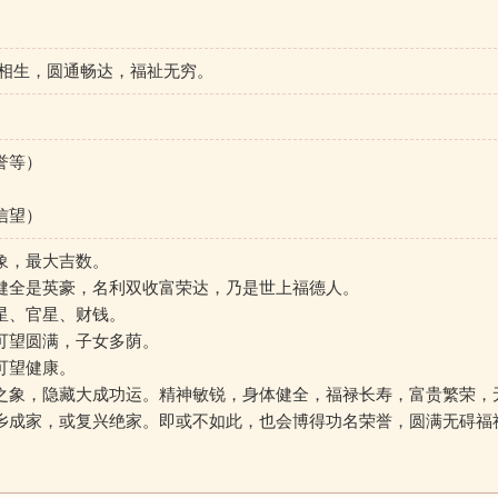
环相生，圆通畅达，福祉无穷。
誉等）
信望）
象，最大吉数。
健全是英豪，名利双收富荣达，乃是世上福德人。
星、官星、财钱。
可望圆满，子女多荫。
可望健康。
之象，隐藏大成功运。精神敏锐，身体健全，福禄长寿，富贵繁荣，
乡成家，或复兴绝家。即或不如此，也会博得功名荣誉，圆满无碍福