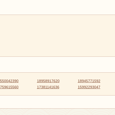
9550042390
18958917620
18945771592
7759615560
17381141636
15992293047