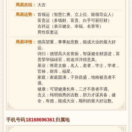
周易吉凶：
大吉
周易运势：
首领运（智慧仁勇、立上位、能领导众人）
富贵运（多钱财、富贵、白手可获巨财）
吉祥运（表示健全、幸福、名誉等）
男性双妻运
周易详情：
德高望重，事事如意数，能成大业的最大好
运。
诗曰：德望高大名誉振，智谋健全财源进，富
贵荣华福碌至，前途洋洋得意真。
基业：将星太极，名人，老者，学士，学者，
官禄，财库，福星。
家庭：家庭圆满，子孙昌盛，地格被克者不
遇。
健康：可望健康长寿，二才不善者不遇。
含义：纯明独秀的吉数，胆力才谋具备，健
全，有德，能成大业，顺利的最大好运数。
手机号码
18168696361
归属地