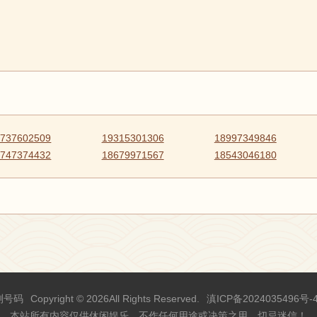
9737602509
19315301306
18997349846
8747374432
18679971567
18543046180
测号码
Copyright © 2026All Rights Reserved.
滇ICP备2024035496号-
本站所有内容仅供休闲娱乐，不作任何用途或决策之用，切忌迷信！