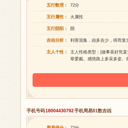
五行数理：
72分
五行属性：
火属性
五行阴阳：
阴
吉凶分析：
利害混集，凶多吉少，得而复
主人个性：
主人性格类型：[做事喜好凭
辈爱戴。感情路上多采多姿。
手机号码
18004430792
手机周易81数吉凶
周易得分：
72分