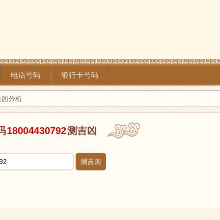
电话号码
银行卡号码
2吉凶分析
码
18004430792
测吉凶
测吉凶