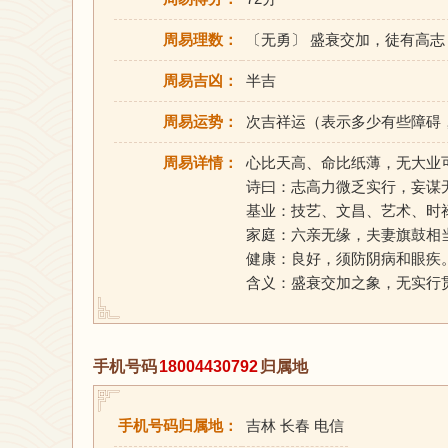
周易理数：
〔无勇〕 盛衰交加，徒有高
周易吉凶：
半吉
周易运势：
次吉祥运（表示多少有些障碍
周易详情：
心比天高、命比纸薄，无大业
诗曰：志高力微乏实行，妄谋
基业：技艺、文昌、艺术、时
家庭：六亲无缘，夫妻旗鼓相
健康：良好，须防阴病和眼疾
含义：盛衰交加之象，无实行
手机号码
18004430792
归属地
手机号码归属地：
吉林 长春 电信