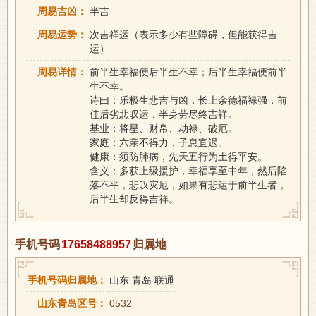
周易吉凶：
半吉
周易运势：
次吉祥运（表示多少有些障碍，但能获得吉
运）
周易详情：
前半生幸福便后半生不幸；后半生幸福便前半
生不幸。
诗曰：乐极生悲吉与凶，长上余德福禄强，前
佳后劣悲叹运，半身劳尽终吉祥。
基业：将星、财帛、劫禄、破厄。
家庭：六亲不得力，子息宜迟。
健康：须防肺病，先天五行为土得平安。
含义：多获上级援护，幸福享至中年，然后陷
落不平，悲叹灾厄，如果有悲运于前半生者，
后半生却反得吉祥。
手机号码
17658488957
归属地
手机号码归属地：
山东 青岛 联通
山东青岛区号：
0532