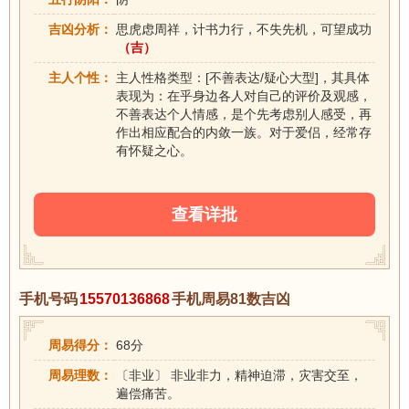
吉凶分析：
思虎虑周祥，计书力行，不失先机，可望成功
（吉）
主人个性：
主人性格类型：[不善表达/疑心大型]，其具体
表现为：在乎身边各人对自己的评价及观感，
不善表达个人情感，是个先考虑别人感受，再
作出相应配合的内敛一族。对于爱侣，经常存
有怀疑之心。
查看详批
手机号码
15570136868
手机周易81数吉凶
周易得分：
68分
周易理数：
〔非业〕 非业非力，精神迫滞，灾害交至，
遍偿痛苦。