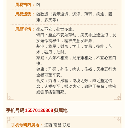
周易吉凶：
凶
周易运势：
凶数运（表示逆境、沉浮、薄弱、病难、困
难、多灾等）
周易详情：
坐立不安，处世多难。
诗曰：坐立不安如萍动，病灾非业逢波浪，发
疾短命祸根生，精神失意发狂异。
基业：将星，财帛，学士，文昌，技能，艺
术，破厄，劫财。
家庭：六亲不相投，兄弟难相处，不宜心直口
快。
健康：刑罚，外伤，病灾，伤残，天生五行为
金者可望平安。
含义：穷迫，滞塞，逆境之数，缺乏坚定信
念，灾祸交至，摇动为安，致陷于短命，病疾
或尝尽痛苦而死。
手机号码
15570136868
归属地
手机号码归属地：
江西 南昌 联通