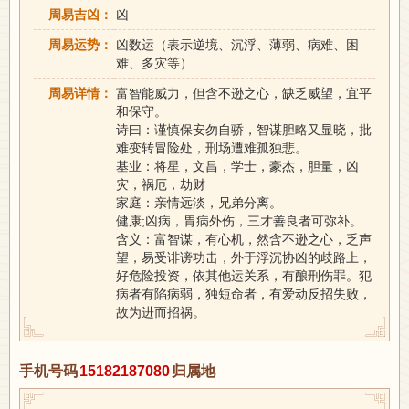
周易吉凶：
凶
周易运势：
凶数运（表示逆境、沉浮、薄弱、病难、困
难、多灾等）
周易详情：
富智能威力，但含不逊之心，缺乏威望，宜平
和保守。
诗曰：谨慎保安勿自骄，智谋胆略又显晓，批
难变转冒险处，刑场遭难孤独悲。
基业：将星，文昌，学士，豪杰，胆量，凶
灾，祸厄，劫财
家庭：亲情远淡，兄弟分离。
健康;凶病，胃病外伤，三才善良者可弥补。
含义：富智谋，有心机，然含不逊之心，乏声
望，易受诽谤功击，外于浮沉协凶的歧路上，
好危险投资，依其他运关系，有酿刑伤罪。犯
病者有陷病弱，独短命者，有爱动反招失败，
故为进而招祸。
手机号码
15182187080
归属地