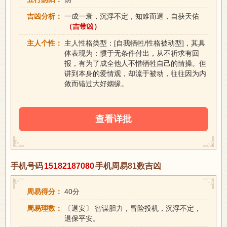
吉凶分析：
一成一衰，沉浮不定，知难而退，自获天佑
（吉带凶）
主人个性：
主人性格类型：[自我牺牲/性格被动型]，其具
体表现为：惯于无条件付出，从不祈求有回
报，有为了成全他人不惜牺牲自己的情操。但
讲到本身的爱情观，却流于被动，往往因为内
敛而错过大好姻缘。
查看详批
手机号码
15182187080
手机周易81数吉凶
周易得分：
40分
周易理数：
〔退安〕 智谋胆力，冒险投机，沉浮不定，
退保平安。