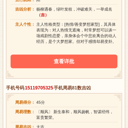
吉凶分析：
杨柳遇春，绿叶发枝，冲破难关，一举成名
（吉）
主人个性：
主人性格类型：[热情/善变梦想家型]，其具体
表现为：对人热情无遮掩，时常梦想可以谈一
场戏剧性恋爱，亲身体会个中悲欢离合的动人
经历，是个大梦想家。但对于感情却易变卦。
查看详批
手机号码
15119705325
手机周易81数吉凶
周易得分：
45分
周易理数：
〔顺风〕 新生泰和，顺风扬帆，智谋经纬，
富贵繁荣。
周易吉凶：
大吉