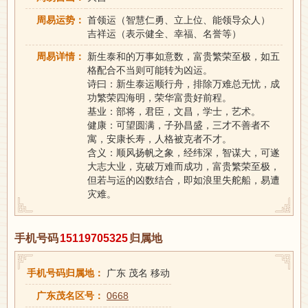
周易运势：
首领运（智慧仁勇、立上位、能领导众人）
吉祥运（表示健全、幸福、名誉等）
周易详情：
新生泰和的万事如意数，富贵繁荣至极，如五
格配合不当则可能转为凶运。
诗曰：新生泰运顺行舟，排除万难总无忧，成
功繁荣四海明，荣华富贵好前程。
基业：部将，君臣，文昌，学士，艺术。
健康：可望圆满，子孙昌盛，三才不善者不
寓，安康长寿，人格被克者不才。
含义：顺风扬帆之象，经纬深，智谋大，可遂
大志大业，克破万难而成功，富贵繁荣至极，
但若与运的凶数结合，即如浪里失舵船，易遭
灾难。
手机号码
15119705325
归属地
手机号码归属地：
广东 茂名 移动
广东茂名区号：
0668