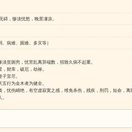
寞无碍，惨淡忧愁，晚景凄凉。
弱、病难、困难、多灾等）
惨淡贫困穷，忧苦乱离异端数，招致久病不起重。
星，财库，破厄，劫禄。
妻子宜尽。
天五行为金木者为健全。
淡，忧伤峭绝，有空虚寂寞之感，维免杀伤，残疾，刑罚，短命，离
人。