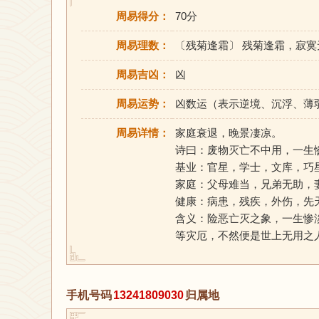
周易得分：
70分
周易理数：
〔残菊逢霜〕 残菊逢霜，寂
周易吉凶：
凶
周易运势：
凶数运（表示逆境、沉浮、薄
周易详情：
家庭衰退，晚景凄凉。
诗曰：废物灭亡不中用，一生
基业：官星，学士，文库，巧
家庭：父母难当，兄弟无助，
健康：病患，残疾，外伤，先
含义：险恶亡灭之象，一生惨
等灾厄，不然便是世上无用之
手机号码
13241809030
归属地