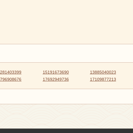
5281403399
15191673690
13885040023
8796908676
17692949736
17109877213