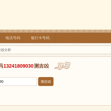
电话号码
银行卡号码
0吉凶分析
码
13241809030
测吉凶
测吉凶