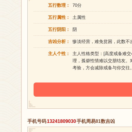
五行数理：
70分
五行属性：
土属性
五行阴阳：
阴
吉凶分析：
惨淡经营，难免贫困，此数不
主人个性：
主人性格类型：[高度戒备难
理，孤僻性情难以交朋结友。
考验，方会减除戒备与你交往
手机号码
13241809030
手机周易81数吉凶