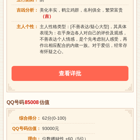
吉凶分析：
美化丰实，鹤立鸡群，名利俱全，繁荣富贵
（吉）
主人个性：
主人性格类型：[不善表达/疑心大型]，其具体
表现为：在乎身边各人对自己的评价及观感，
不善表达个人情感，是个先考虑别人感受，再
作出相应配合的内敛一族。对于爱侣，经常存
有怀疑之心。
查看详批
QQ号码
85008
估值
综合得分：
62分(0-100)
QQ号码估值：
93000元
理由：
位数稀缺性 +60（5位）