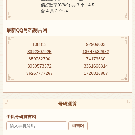
偏好数字(6/8/9) 共 3 个 +4.5
含 4 共 2 个 -4
最新QQ号码测吉凶
138813
92909003
3392307925
18647532882
859732700
74173530
3959573372
3361666314
36257777267
1726826887
号码测算
手机号码测吉凶
测吉凶