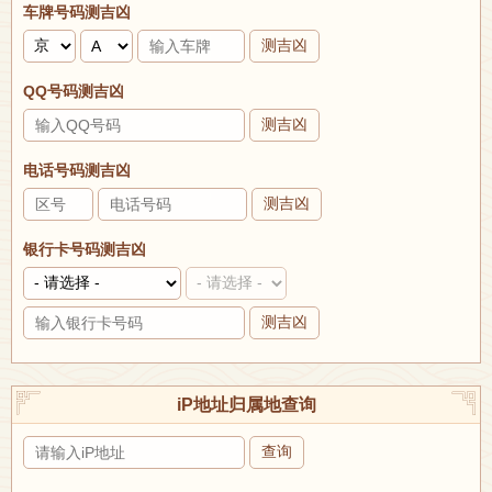
车牌号码测吉凶
测吉凶
QQ号码测吉凶
测吉凶
电话号码测吉凶
测吉凶
银行卡号码测吉凶
测吉凶
iP地址归属地查询
查询