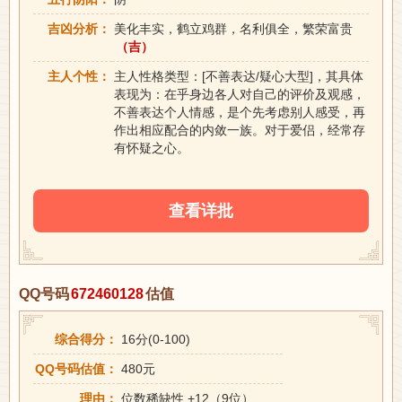
吉凶分析：
美化丰实，鹤立鸡群，名利俱全，繁荣富贵
（吉）
主人个性：
主人性格类型：[不善表达/疑心大型]，其具体
表现为：在乎身边各人对自己的评价及观感，
不善表达个人情感，是个先考虑别人感受，再
作出相应配合的内敛一族。对于爱侣，经常存
有怀疑之心。
查看详批
QQ号码
672460128
估值
综合得分：
16分(0-100)
QQ号码估值：
480元
理由：
位数稀缺性 +12（9位）