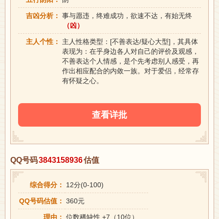
吉凶分析：
事与愿违，终难成功，欲速不达，有始无终
（凶）
主人个性：
主人性格类型：[不善表达/疑心大型]，其具体
表现为：在乎身边各人对自己的评价及观感，
不善表达个人情感，是个先考虑别人感受，再
作出相应配合的内敛一族。对于爱侣，经常存
有怀疑之心。
查看详批
QQ号码
3843158936
估值
综合得分：
12分(0-100)
QQ号码估值：
360元
理由：
位数稀缺性 +7（10位）