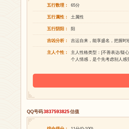
五行数理：
65分
五行属性：
土属性
五行阴阳：
阳
吉凶分析：
吉运自来，能享盛名，把握时
主人个性：
主人性格类型：[不善表达/疑
个人情感，是个先考虑别人感
QQ号码
3837593825
估值
综合得分：
11分(0-100)