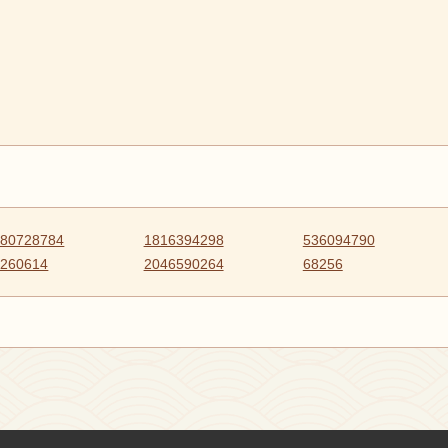
780728784
1816394298
536094790
0260614
2046590264
68256