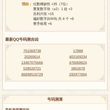
理由：
位数稀缺性 +35（7位）
重复数字块（≥2）1 处 +2
吉利片段 +15
偏好数字(6/8/9) 共 4 个 +6
整齐收尾 +6
最新QQ号码测吉凶
751069738
17888
20260614
402169234
13467075666
476068624
528520721
3852678
86898515729
292977004
号码测算
手机号码测吉凶