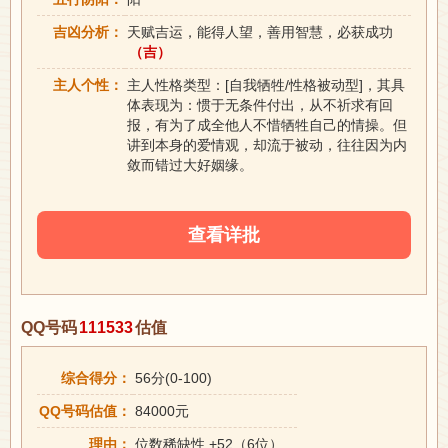
吉凶分析：
天赋吉运，能得人望，善用智慧，必获成功
（吉）
主人个性：
主人性格类型：[自我牺牲/性格被动型]，其具
体表现为：惯于无条件付出，从不祈求有回
报，有为了成全他人不惜牺牲自己的情操。但
讲到本身的爱情观，却流于被动，往往因为内
敛而错过大好姻缘。
查看详批
QQ号码
111533
估值
综合得分：
56分(0-100)
QQ号码估值：
84000元
理由：
位数稀缺性 +52（6位）