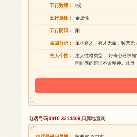
五行数理：
9分
五行属性：
金属性
五行阴阳：
阳
吉凶分析：
虽抱奇才，有才无命，独营无
主人个性：
主人性格类型：[好奇心旺求
问到笃的锲而不舍精神。此外
电话号码
0916-3214409
归属地查询
电话号码归属地：
陕西省 汉中市