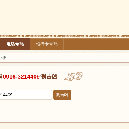
电话号码
银行卡号码
凶分析
码
0916-3214409
测吉凶
测吉凶