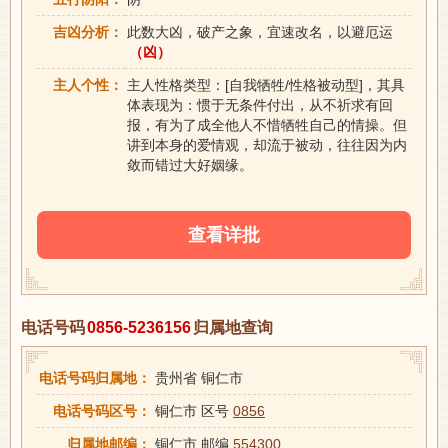
吉凶分析：
此数大凶，破产之象，宜速改名，以避厄运
（凶）
主人个性：
主人性格类型：[自我牺牲/性格被动型]，其具
体表现为：惯于无条件付出，从不祈求有回
报，有为了成全他人不惜牺牲自己的情操。但
讲到本身的爱情观，却流于被动，往往因为内
敛而错过大好姻缘。
查看详批
电话号码
0856-5236156
归属地查询
电话号码归属地：
贵州省 铜仁市
电话号码区号：
铜仁市 区号
0856
归属地邮编：
铜仁市 邮编
554300