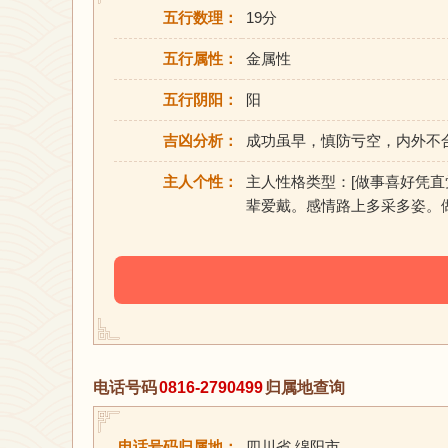
五行数理：
19分
五行属性：
金属性
五行阴阳：
阳
吉凶分析：
成功虽早，慎防亏空，内外不
主人个性：
主人性格类型：[做事喜好凭
辈爱戴。感情路上多采多姿。
电话号码
0816-2790499
归属地查询
电话号码归属地：
四川省 绵阳市