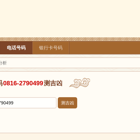
电话号码
银行卡号码
凶分析
码
0816-2790499
测吉凶
测吉凶