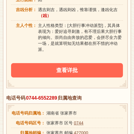
吉凶分析：
遇吉则吉，遇凶则凶，惟靠谨慎，逢凶化吉
（凶）
主人个性：
主人性格类型：[大胆行事冲动派型]，其具体
表现为：爱好追寻刺激，有不理后果大胆行事
的倾向。崇尚自由奔放的恋爱，会拼尽全力爱
一场，是就算明知无结果都在所不惜的冲动
派。
查看详批
电话号码
0744-6552289
归属地查询
电话号码归属地：
湖南省 张家界市
电话号码区号：
张家界市 区号
0744
归属地邮编：
张家界市 邮编
427000