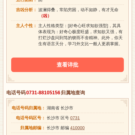
吉凶分析：
波澜得叠，常陷穷困，动不如静，有才无命
（凶）
主人个性：
主人性格类型：[好奇心旺求知欲强型]，其具
体表现为：好奇心极度旺盛，求知欲又强，有
打烂沙盘问到笃的锲而不舍精神。此外，你天
生有语言天分，学习外文比一般人更易掌握。
查看详批
电话号码
0731-88105156
归属地查询
电话号码归属地：
湖南省 长沙市
电话号码区号：
长沙市 区号
0731
归属地邮编：
长沙市 邮编
410000