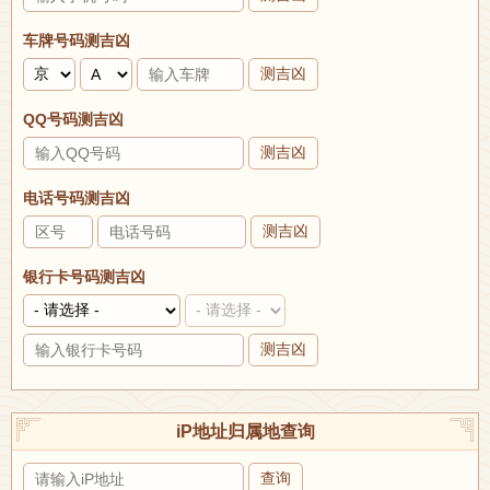
车牌号码测吉凶
测吉凶
QQ号码测吉凶
测吉凶
电话号码测吉凶
测吉凶
银行卡号码测吉凶
测吉凶
iP地址归属地查询
查询