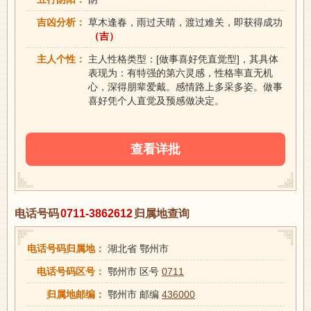
吉凶分析：
草木逢春，雨过天晴，渡过难关，即获得成功
（吉）
主人个性：
主人性格类型：[做事喜好凭直觉型]，其具体
表现为：有特强的第六灵感，性格率直无机
心，深得朋辈爱戴。感情路上多采多姿。做事
喜好凭个人直觉及预感做决定。
查看详批
电话号码
0711-3862612
归属地查询
电话号码归属地：
湖北省 鄂州市
电话号码区号：
鄂州市 区号
0711
归属地邮编：
鄂州市 邮编
436000