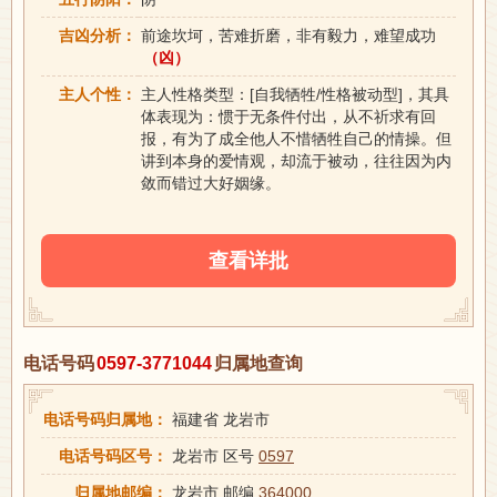
吉凶分析：
前途坎坷，苦难折磨，非有毅力，难望成功
（凶）
主人个性：
主人性格类型：[自我牺牲/性格被动型]，其具
体表现为：惯于无条件付出，从不祈求有回
报，有为了成全他人不惜牺牲自己的情操。但
讲到本身的爱情观，却流于被动，往往因为内
敛而错过大好姻缘。
查看详批
电话号码
0597-3771044
归属地查询
电话号码归属地：
福建省 龙岩市
电话号码区号：
龙岩市 区号
0597
归属地邮编：
龙岩市 邮编
364000