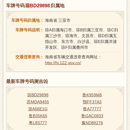
车牌号码
琼BD29898
归属地
车牌号码归属地：
海南省 三亚市
车牌号码说明：
琼A归属海口市、琼B归属三亚市、琼C归
属三沙市、琼海市、文昌市、琼D归属五
指山市、东方市、白沙县、琼E归属洋浦
开发区、琼F归属儋州市
交通违章查询：
海南省车辆交通违章查询网址：
http://hi.122.gov.cn/
最新车牌号码测吉凶
琼BD29898
鲁K959M8
苏MDA9455
鄂FF37A3
浙A56E1G
鲁A77777
鲁B35K65
鲁GAC0833
粤L8S777
豫ND88276