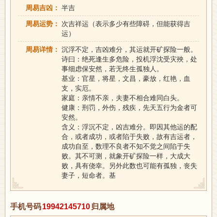
周易吉凶：
半吉
周易运势：
次吉祥运（表示多少有些障碍，但能获得吉
运）
周易详情：
沉浮不定，吉凶难分，其运就开矿探险一般。
诗曰：绝死逢生多危险，投机浮沈受灾殃，处
事细虑保安然，若无终生孤独人。
基业：官星，将星，文昌，豪放，红艳，血
支，实厄。
家庭：亲情不亲，夫妻不相合难同白头。
健康：刑罚，外伤，残疾，先天五行为金者可
安然。
含义：浮沉不定，凶吉难分。即因其他运的配
合，或者成功，或者陷于失败，故有吉运者，
成功自至，数理不良者不知不觉之间陷于失
败。其不可测，就象开矿探险一样，大成大
败，具有侥幸。另外此数也可能有孤独，丧失
妻子，短命者。基
手机号码
19942145710
归属地