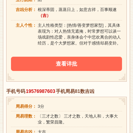
吉凶分析：
根深蒂固，蒸蒸日上，如意吉祥，百事顺遂
（吉）
主人个性：
主人性格类型：[热情/善变梦想家型]，其具体
表现为：对人热情无遮掩，时常梦想可以谈一
场戏剧性恋爱，亲身体会个中悲欢离合的动人
经历，是个大梦想家。但对于感情却易变卦。
查看详批
手机号码
19576987603
手机周易81数吉凶
周易得分：
3分
周易理数：
〔三才之数〕 三才之数，天地人和，大事大
业，繁荣昌隆。
周易吉凶：
大吉