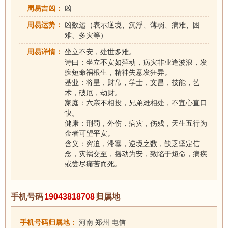
周易吉凶：
凶
周易运势：
凶数运（表示逆境、沉浮、薄弱、病难、困
难、多灾等）
周易详情：
坐立不安，处世多难。
诗曰：坐立不安如萍动，病灾非业逢波浪，发
疾短命祸根生，精神失意发狂异。
基业：将星，财帛，学士，文昌，技能，艺
术，破厄，劫财。
家庭：六亲不相投，兄弟难相处，不宜心直口
快。
健康：刑罚，外伤，病灾，伤残，天生五行为
金者可望平安。
含义：穷迫，滞塞，逆境之数，缺乏坚定信
念，灾祸交至，摇动为安，致陷于短命，病疾
或尝尽痛苦而死。
手机号码
19043818708
归属地
手机号码归属地：
河南 郑州 电信