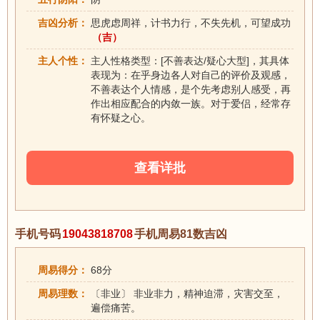
吉凶分析：
思虎虑周祥，计书力行，不失先机，可望成功
（吉）
主人个性：
主人性格类型：[不善表达/疑心大型]，其具体
表现为：在乎身边各人对自己的评价及观感，
不善表达个人情感，是个先考虑别人感受，再
作出相应配合的内敛一族。对于爱侣，经常存
有怀疑之心。
查看详批
手机号码
19043818708
手机周易81数吉凶
周易得分：
68分
周易理数：
〔非业〕 非业非力，精神迫滞，灾害交至，
遍偿痛苦。