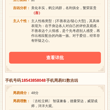
吉凶分析：
美化丰实，鹤立鸡群，名利俱全，繁荣富贵
（吉）
主人个性：
主人性格类型：[不善表达/疑心大型]，其具体
表现为：在乎身边各人对自己的评价及观感，
不善表达个人情感，是个先考虑别人感受，再
作出相应配合的内敛一族。对于爱侣，经常存
有怀疑之心。
查看详批
手机号码
18543858048
手机周易81数吉凶
周易得分：
48分
周易理数：
〔古松立鹤〕 智谋兼备，德量荣达，威望成
师，洋洋大观。