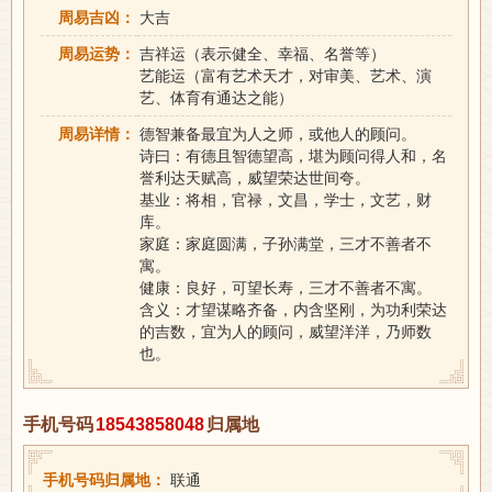
周易吉凶：
大吉
周易运势：
吉祥运（表示健全、幸福、名誉等）
艺能运（富有艺术天才，对审美、艺术、演
艺、体育有通达之能）
周易详情：
德智兼备最宜为人之师，或他人的顾问。
诗曰：有德且智德望高，堪为顾问得人和，名
誉利达天赋高，威望荣达世间夸。
基业：将相，官禄，文昌，学士，文艺，财
库。
家庭：家庭圆满，子孙满堂，三才不善者不
寓。
健康：良好，可望长寿，三才不善者不寓。
含义：才望谋略齐备，内含坚刚，为功利荣达
的吉数，宜为人的顾问，威望洋洋，乃师数
也。
手机号码
18543858048
归属地
手机号码归属地：
联通