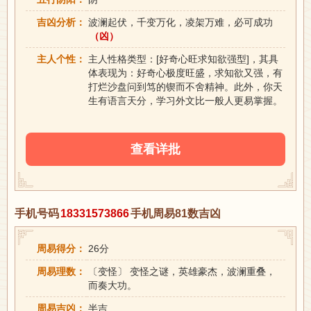
吉凶分析：
波澜起伏，千变万化，凌架万难，必可成功
（凶）
主人个性：
主人性格类型：[好奇心旺求知欲强型]，其具
体表现为：好奇心极度旺盛，求知欲又强，有
打烂沙盘问到笃的锲而不舍精神。此外，你天
生有语言天分，学习外文比一般人更易掌握。
查看详批
手机号码
18331573866
手机周易81数吉凶
周易得分：
26分
周易理数：
〔变怪〕 变怪之谜，英雄豪杰，波澜重叠，
而奏大功。
周易吉凶：
半吉