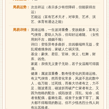
周易运势：
次吉祥运（表示多少有些障碍，但能获得吉
运）
艺能运（富有艺术天才，对审美、艺术、演
艺、体育有通达之能）
周易详情：
英雄运格，一生波涛重叠，变故颇多，富有义
气侠情，爱助人为乐，但却好运难随。（女性
用则不吉，婚姻不顺）
诗曰：变怪异奇多曲折，吉凶极端终无益，变
乱艰难缠身凶，家破人亡祸灾强。
基业：豪侠、君臣、官禄、侠义，红舞，财
库、凶危。
家庭：亲情无义妻子无助，若子女温顺可得圆
满。
健康：属波漾重叠，数奇怪变化的英雄运格。
有义气侠情，然而变化常多，风波不息此数中
人，临万能，过死线，而奏大功者有之，力不
足，随波逐流，碰波折而破产亡家者有之。又
因为他格的配合，或陷放逆，淫乱。短命，或
者丧配偶，銮褥生霜。或丧子女膝下零丁。属
大都不得顺境的数运。但不少怪杰烈士伟人则
有出其格者。