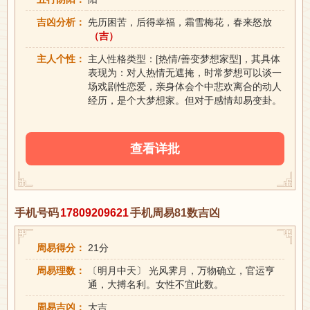
吉凶分析：
先历困苦，后得幸福，霜雪梅花，春来怒放
（吉）
主人个性：
主人性格类型：[热情/善变梦想家型]，其具体
表现为：对人热情无遮掩，时常梦想可以谈一
场戏剧性恋爱，亲身体会个中悲欢离合的动人
经历，是个大梦想家。但对于感情却易变卦。
查看详批
手机号码
17809209621
手机周易81数吉凶
周易得分：
21分
周易理数：
〔明月中天〕 光风霁月，万物确立，官运亨
通，大搏名利。女性不宜此数。
周易吉凶：
大吉