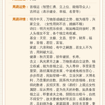
周易运势：
首领运（智慧仁勇、立上位、能领导众人）
吉祥运（表示健全、幸福、名誉等）
周易详情：
明月中天，万物形成确定之势，能为领导，兴
家立业。（女性用则不吉，婚姻不顺）
诗曰：明月光照乐依依，唉如梅花待放时，男
人头领女不宜，各个独立有权威。
基业：天官、太极、文昌、哲学，财库，福
禄，首领，君臣，富翁。
家庭：六亲和睦，有中之嗣惠，若女人不为
吉，用则破大运。
健康：秋月芙蓉，状年健状、长寿。
含义：风光霁月之象，万物形成自立这势。独
立权威，能为首领之运。为人尊仰，享受富贵
显荣。路径属渐进发展，中途难免相当苦心，
步步而进，宛如登梯一样。立业兴家，大博名
利，乃贵重的吉数。因系伟大的首领格，妇女
得此数者，反招灾害。按《易经》上观点女性
属阴，应从男性，是为先天的补数。如具备首
领之运，即妻凌夫之格。阴阳生出暗斗，自然
不得安宁，故夫妻难免时常反目，或喜极余
庆，且妇德为备，家庭园满，则非夫克妻，妻