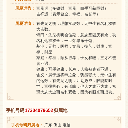
周易运势：
富贵运（多钱财、富贵、白手可获巨财）
吉祥运（表示健全、幸福、名誉等）
周易详情：
有先见之明，理想实现数，无中生有名利双收
大吉数。
诗曰：先见机明会佳期，意志坚固庆有余，功
名利达福双全，一世荣华乐千锺。
基业：元帅，医师，文昌，技艺，财库，官
禄，财星
家庭：幸福，顺从行孝，子女和睦，三才不善
者不遇。
健康：可望健康，长寿，人格被克者不遇，
含义：属于运将申之象，势能强大，无中生有
的运数，有先见之明，计划必成，眼能察时
世，富投机心，有谋略，他人之难不为难，实
现大志大业而名利双收，因为有眼光而成功。
手机号码
17304079652
归属地
手机号码归属地：
广东 佛山 电信