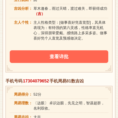
吉凶分析：
草木逢春，雨过天晴，渡过难关，即获得成功
（吉）
主人个性：
主人性格类型：[做事喜好凭直觉型]，其具体
表现为：有特强的第六灵感，性格率直无机
心，深得朋辈爱戴。感情路上多采多姿。做事
喜好凭个人直觉及预感做决定。
查看详批
手机号码
17304079652
手机周易81数吉凶
周易得分：
52分
周易理数：
〔达眼〕 卓识达眼，先见之明，智谋超群，
名利双收。
周易吉凶：
大吉