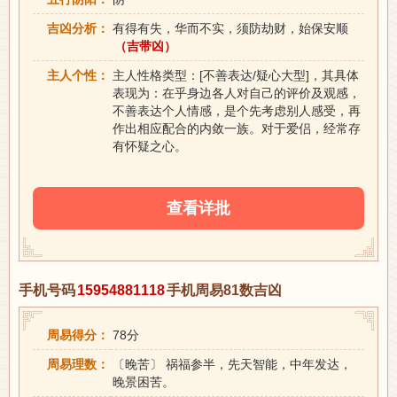
吉凶分析：
有得有失，华而不实，须防劫财，始保安顺
（吉带凶）
主人个性：
主人性格类型：[不善表达/疑心大型]，其具体
表现为：在乎身边各人对自己的评价及观感，
不善表达个人情感，是个先考虑别人感受，再
作出相应配合的内敛一族。对于爱侣，经常存
有怀疑之心。
查看详批
手机号码
15954881118
手机周易81数吉凶
周易得分：
78分
周易理数：
〔晚苦〕 祸福参半，先天智能，中年发达，
晚景困苦。