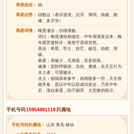
周易吉凶：
凶
周易运势：
凶数运（表示逆境、沉浮、薄弱、病难、困
难、多灾等）
周易详情：
晚景凄凉，功德渐败。
诗曰：晚境凄伧相侵生，中年渐渐发达来，晚
年困苦逢秋冷，难免守居得安然。
基业：将星、学士、技艺、破厄、劫财、突
破。
家庭：亲缘少，兄弟疏，宜多联络。
健康：宜防呼吸病，负伤、遭难，先天五行为
水土者，可望健全。
含义：福祸虽有参半，凶相较多一些，天生智
能齐备，是以中年以前成功发达，乃至中年
后，渐自衰退，陷于困苦、大悲惨的暗示。
手机号码
15954881118
归属地
手机号码归属地：
山东 青岛 移动