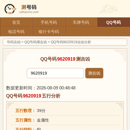
首页
手机号码
车牌号码
QQ号码
电话号码
银行卡号码
号码吉凶
>
QQ号码测吉凶
>
QQ号码9620919吉凶分析
QQ号码
9620919
测吉凶
测吉凶
数据更新时间：2026-08-09 00:48:48
QQ号码
9620919
五行分析
五行数理：
39分
五行属性：
金属性
五行阴阳：
阳