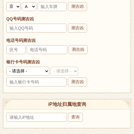
测吉凶
QQ号码测吉凶
测吉凶
电话号码测吉凶
测吉凶
银行卡号码测吉凶
测吉凶
iP地址归属地查询
查询