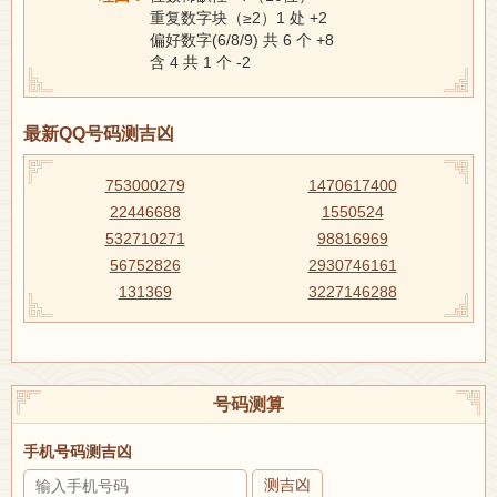
重复数字块（≥2）1 处 +2
偏好数字(6/8/9) 共 6 个 +8
含 4 共 1 个 -2
最新QQ号码测吉凶
753000279
1470617400
22446688
1550524
532710271
98816969
56752826
2930746161
131369
3227146288
号码测算
手机号码测吉凶
测吉凶