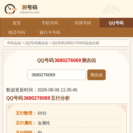
首页
手机号码
车牌号码
QQ号码
电话号码
银行卡号码
号码吉凶
>
QQ号码测吉凶
>
QQ号码3680276069吉凶分析
QQ号码
3680276069
测吉凶
测吉凶
数据更新时间：2026-08-06 11:35:46
QQ号码
3680276069
五行分析
五行数理：
69分
五行属性：
金属性
五行阴阳：
阳