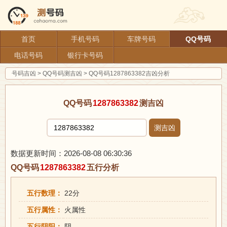
首页
手机号码
车牌号码
QQ号码
电话号码
银行卡号码
号码吉凶
>
QQ号码测吉凶
>
QQ号码1287863382吉凶分析
QQ号码
1287863382
测吉凶
测吉凶
数据更新时间：2026-08-08 06:30:36
QQ号码
1287863382
五行分析
五行数理：
22分
五行属性：
火属性
五行阴阳：
阴