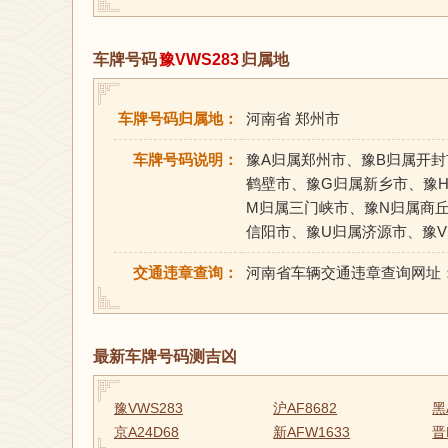
车牌号码
豫VWS283
归属地
车牌号码归属地：
河南省 郑州市
车牌号码说明：
豫A归属郑州市、豫B归属开封
鹤壁市、豫G归属新乡市、豫H
M归属三门峡市、豫N归属商
信阳市、豫U归属济源市、豫
交通违章查询：
河南省车辆交通违章查询网址
最新车牌号码测吉凶
豫VWS283
沪AF8682
黑
京A24D68
新AFW1633
晋