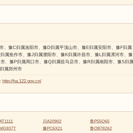
市、豫C归属洛阳市、豫D归属平顶山市、豫E归属安阳市、豫F归属
归属焦作市、豫J归属濮阳市、豫K归属许昌市、豫L归属漯河市、豫
丘市、豫P归属周口市、豫Q归属驻马店市、豫R归属南阳市、豫S归
V归属郑州市
：
http://ha.122.gov.cn/
AT1111
川A20902
鲁P55Q65
MG937T
豫PC6X21
鲁QB78262